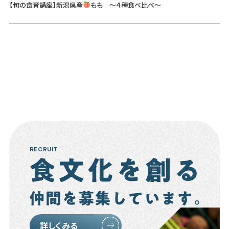
【旬の食育講座】新潟県産
もも ～４種食べ比べ～
RECRUIT
詳しくみる