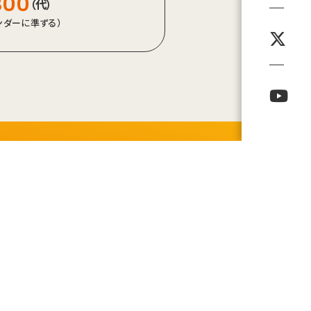
800
（代）
レンダーに準ずる）
©NIIGATA CHUO SEIKA Co., LTD.