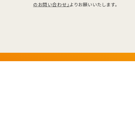
のお問い合わせ」
よりお願いいたします。
〒950-0191 新潟市江南区茗荷谷711番地
GoogleMa
Tel.025-257-6800（代）
／Fax.025-257-6802（代）
プライバシーポリシー
ソーシャルメディアポリシー