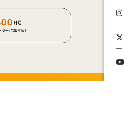
800
（代）
レンダーに準ずる）