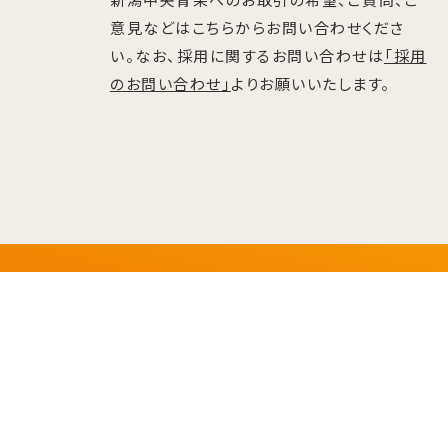
意見などはこちらからお問い合わせくださ
い。なお、採用に関するお問い合わせは
「採用
のお問い合わせ」
よりお願いいたします。
〒950-0191 新潟市江南区茗荷谷711番地
GoogleMa
Tel.025-257-6800（代）
／Fax.025-257-6802（代）
プライバシーポリシー
ソーシャルメディアポリシー