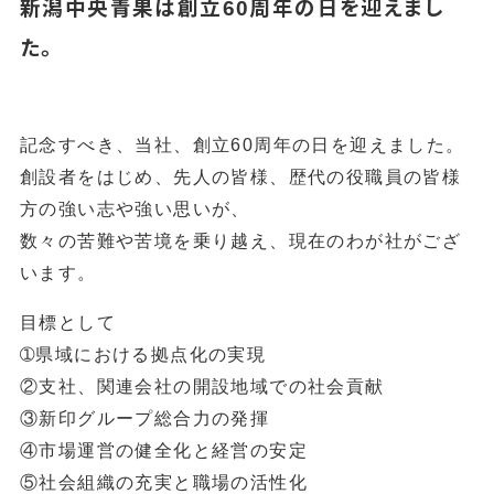
新潟中央青果は創立
周年の日を迎えまし
60
た。
記念すべき、当社、創立
60
周年の日を迎えました。
創設者をはじめ、先人の皆様、歴代の役職員の皆様
方の強い志や強い思いが、
数々の苦難や苦境を乗り越え、現在のわが社がござ
います。
目標として
➀県域における拠点化の実現
②支社、関連会社の開設地域での社会貢献
③新印グループ総合力の発揮
④市場運営の健全化と経営の安定
⑤社会組織の充実と職場の活性化